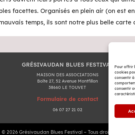
les facettes. Organisés en plein air (on est en 
 mauvais temps, ils sont notre plus belle carte d
GRÉSIVAUDAN BLUES FESTIVAL
Pour offrir 
cookies pou
MAISON DES ASSOCIATIONS
consentir à
Boîte 27, 52 Avenue Montfillon
comportemen
38660 LE TOUVET
consentir o
caractérist
Formulaire de contact
06 07 27 21 02
Ac
©
2026 Grésivaudan Blues Festival – Tous droits réservés