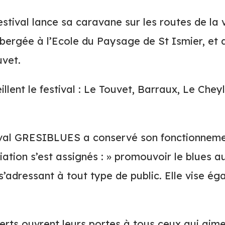
festival lance sa caravane sur les routes de la
hébergée à l’Ecole du Paysage de St Ismier, et
uvet.
lent le festival : Le Touvet, Barraux, Le Chey
ival GRESIBLUES a conservé son fonctionnemen
ciation s’est assignés : » promouvoir le blues 
s’adressant à tout type de public. Elle vise é
erts ouvrent leurs portes à tous ceux qui aimen