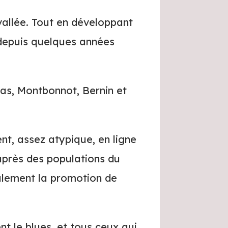
 vallée. Tout en développant
 depuis quelques années
las, Montbonnot, Bernin et
t, assez atypique, en ligne
auprès des populations du
galement la promotion de
t le blues, et tous ceux qui