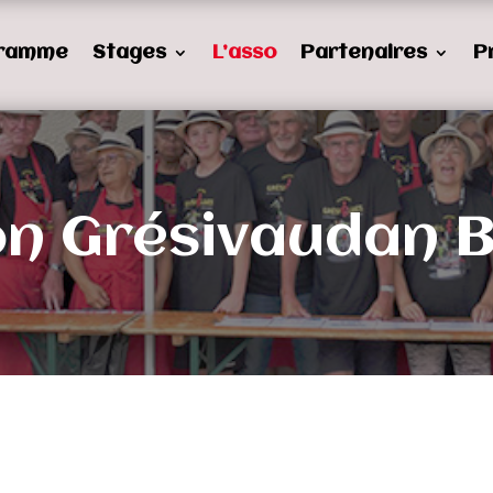
ramme
Stages
L’asso
Partenaires
P
on Grésivaudan 