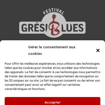
Gérer le consentement aux
GRÉSIVAUDAN BLUES FESTIVAL
cookies
MAISON DES ASSOCIATIONS
Boîte 27, 52 Avenue Montfillon
Pour offrir les meilleures expériences, nous utilisons des technologies
38660 LE TOUVET
telles que les cookies pour stocker et/ou accéder aux informations
des appareils. Le fait de consentir à ces technologies nous permettra
Formulaire de contact
de traiter des données telles que le comportement de navigation ou
les ID uniques sur ce site. Le fait de ne pas consentir ou de retirer son
06 07 27 21 02
consentement peut avoir un effet négatif sur certaines
caractéristiques et fonctions.
Accepter