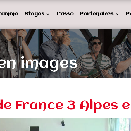
ramme
Stages
L’asso
Partenaires
P
 en images
e France 3 Alpes 