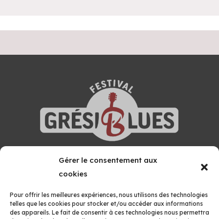
Gérer le consentement aux
GRÉSIVAUDAN BLUES FESTIVAL
cookies
MAISON DES ASSOCIATIONS
Boîte 27, 52 Avenue Montfillon
Pour offrir les meilleures expériences, nous utilisons des technologies
38660 LE TOUVET
telles que les cookies pour stocker et/ou accéder aux informations
des appareils. Le fait de consentir à ces technologies nous permettra
Formulaire de contact