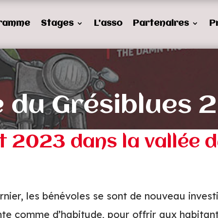
ramme
Stages
L’asso
Partenaires
P
du Grésiblues 
let 2023 dans la vallée
dernier, les bénévoles se sont de nouveau inves
nte comme d’habitude, pour offrir aux habitant