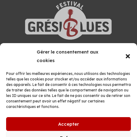
Gérer le consentement aux
GRÉSIVAUDAN BLUES FESTIVAL
cookies
MAISON DES ASSOCIATIONS
Boîte 27, 52 Avenue Montfillon
Pour offrir les meilleures expériences, nous utilisons des technologies
38660 LE TOUVET
telles que les cookies pour stocker et/ou accéder aux informations
des appareils. Le fait de consentir à ces technologies nous permettra
Formulaire de contact
de traiter des données telles que le comportement de navigation ou
les ID uniques sur ce site. Le fait de ne pas consentir ou de retirer son
06 07 27 21 02
consentement peut avoir un effet négatif sur certaines
caractéristiques et fonctions.
Accepter