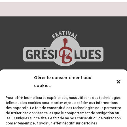
Gérer le consentement aux
GRÉSIVAUDAN BLUES FESTIVAL
cookies
MAISON DES ASSOCIATIONS
Boîte 27, 52 Avenue Montfillon
Pour offrir les meilleures expériences, nous utilisons des technologies
38660 LE TOUVET
telles que les cookies pour stocker et/ou accéder aux informations
des appareils. Le fait de consentir à ces technologies nous permettra
Formulaire de contact
de traiter des données telles que le comportement de navigation ou
les ID uniques sur ce site. Le fait de ne pas consentir ou de retirer son
06 07 27 21 02
consentement peut avoir un effet négatif sur certaines